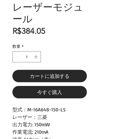
レーザーモジュ
ール
価
R$384.05
格
数量
*
カートに追加する
今すぐ購入
型式：M-16A648-150-LS
レーザー：三菱
出力電力: 150mW
作業電流: 210mA