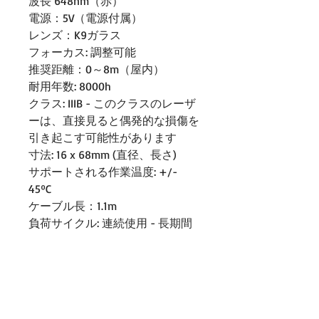
波長 648nm（赤）
電源：5V（電源付属）
レンズ：K9ガラス
フォーカス: 調整可能
推奨距離：0～8m（屋内）
耐用年数: 8000h
クラス: IIIB - このクラスのレーザ
ーは、直接見ると偶発的な損傷を
引き起こす可能性があります
寸法: 16 x 68mm (直径、長さ)
サポートされる作業温度: +/-
45ºC
ケーブル長：1.1m
負荷サイクル: 連続使用 - 長期間