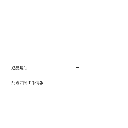
返品規則
お客様は、商品を受け取ってから 7 日
配送に関する情報
以内に、部品を返品し、商品の価値の
交換または返金を発送せずに行うこと
PACを介して宅配便で製品を配送しま
ができます。送料はお客様負担。
す。配送時間は、お客様の場所によっ
コス
て異なります。ご注文を受けてから7
日以内に商品を発送いたします。
フロリアノポリス - SC
contato@kosblanks.com
お問い合わせ