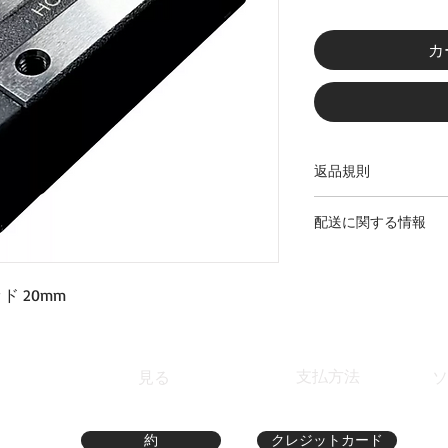
カ
返品規則
お客様は、商品を受け
配送に関する情報
品し、出荷せずに商
ができます。送料は
PACを介して宅配便
お客様の場所によっ
 20mm
7日以内に商品を発
支払方法
見る
ソ
- SC
約
クレジットカード