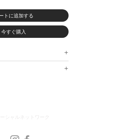
ートに追加する
今すぐ購入
取ってから 7 日以内に、部品を返
品の価値を交換または返金すること
お客様負担。
で製品を配送します。配送時間は、
て異なります。ご注文を受けてから
送いたします。
ーシャルネットワーク