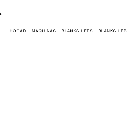
HOGAR
MÁQUINAS
BLANKS I EPS
BLANKS I EP