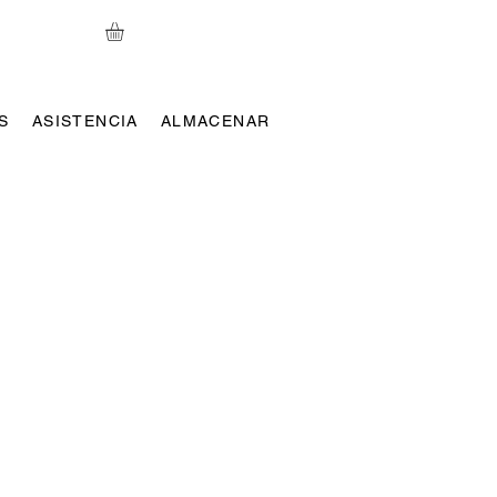
S
ASISTENCIA
ALMACENAR
CONTACTO