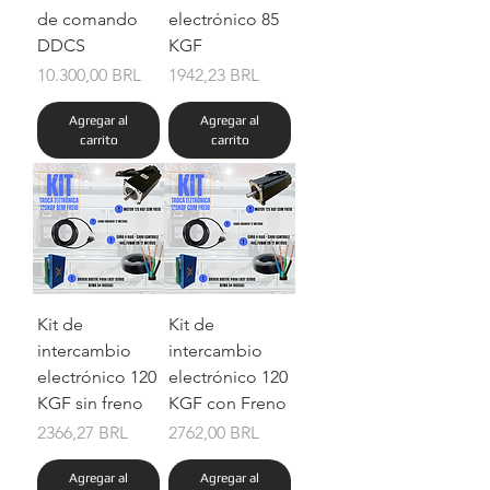
de comando
electrónico 85
DDCS
KGF
Precio
Precio
10.300,00 BRL
1942,23 BRL
Agregar al
Agregar al
carrito
carrito
Kit de
Kit de
intercambio
intercambio
electrónico 120
electrónico 120
KGF sin freno
KGF con Freno
Precio
Precio
2366,27 BRL
2762,00 BRL
Agregar al
Agregar al