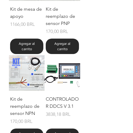
Kit de mesa de
Kit de
apoyo
reemplazo de
sensor PNP
Precio
1166,00 BRL
Precio
170,00 BRL
Agregar al
Agregar al
carrito
carrito
Kit de
CONTROLADO
reemplazo de
R DDCS V 3.1
sensor NPN
Precio
3838,18 BRL
Precio
170,00 BRL