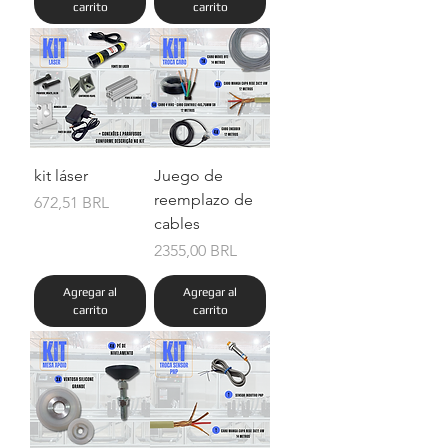
carrito
carrito
kit láser
Juego de
reemplazo de
Precio
672,51 BRL
cables
Precio
2355,00 BRL
Agregar al
Agregar al
carrito
carrito