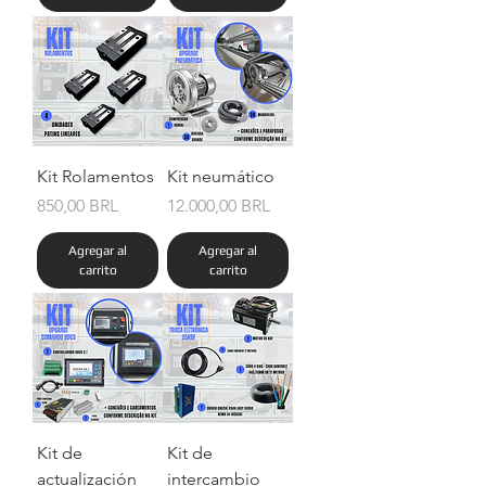
Kit Rolamentos
Kit neumático
Precio
Precio
850,00 BRL
12.000,00 BRL
Agregar al
Agregar al
carrito
carrito
Kit de
Kit de
actualización
intercambio