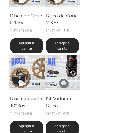
Disco de Corte
Disco de Corte
8''Kos
9''Kos
Precio
Precio
2200,00 BRL
2300,00 BRL
Agregar al
Agregar al
carrito
carrito
Disco de Corte
Kit Motor do
10''Kos
Disco
Precio
Precio
2400,00 BRL
5600,00 BRL
Agregar al
Agregar al
carrito
carrito