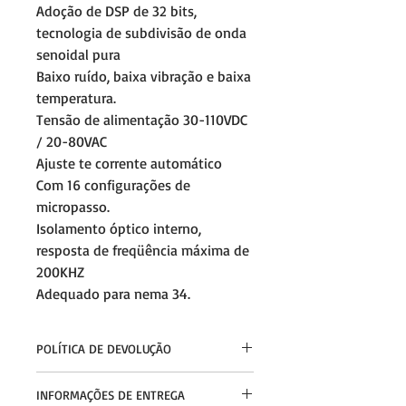
Adoção de DSP de 32 bits,
tecnologia de subdivisão de onda
senoidal pura
Baixo ruído, baixa vibração e baixa
temperatura.
Tensão de alimentação 30-110VDC
/ 20-80VAC
Ajuste te corrente automático
Com 16 configurações de
micropasso.
Isolamento óptico interno,
resposta de freqüência máxima de
200KHZ
Adequado para nema 34.
POLÍTICA DE DEVOLUÇÃO
Cliente tem até 7 dias, após receber a
INFORMAÇÕES DE ENTREGA
mercadoria, para efetuar a devolução