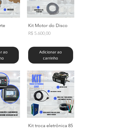
o rápida
Visualização rápida
rte
Kit Motor do Disco
Preço
R$ 5.600,00
ar ao
Adicionar ao
nho
carrinho
o rápida
Visualização rápida
Kit troca eletrônica 85