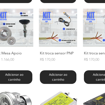
Visualização rápida
Visualização rápida
Visualizaçã
t Mesa Apoio
Kit troca sensor PNP
Kit troca se
eço
Preço
Preço
 1.166,00
R$ 170,00
R$ 170,00
Adicionar ao
Adicionar ao
Adicion
carrinho
carrinho
carri