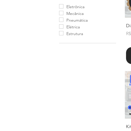
Eletrônica
Mecânica
Pneumática
Di
Elétrica
Pr
R$
Estrutura
Ki