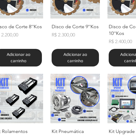
Visualização rápida
Visualização rápida
Visualizaçã
sco de Corte 8''Kos
Disco de Corte 9''Kos
Disco de Co
10''Kos
eço
Preço
 2.200,00
R$ 2.300,00
Preço
R$ 2.400,00
Adicionar ao
Adicionar ao
Adicion
carrinho
carrinho
carri
Visualização rápida
Visualização rápida
Visualizaçã
t Rolamentos
Kit Pneumática
Kit Upgrade