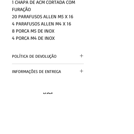
1 CHAPA DE ACM CORTADA COM
FURAÇÃO
20 PARAFUSOS ALLEN M5 X 16
4 PARAFUSOS ALLEN M4 X 16
8 PORCA M5 DE INOX
4 PORCA M4 DE INOX
POLÍTICA DE DEVOLUÇÃO
Cliente tem até 7 dias, após receber a
INFORMAÇÕES DE ENTREGA
mercadoria, para efetuar a devolução
da peça, para troca ou reembolso do
Entregamos nossos produtos via
valor do produto sem o frete. Frete de
correio através de PAC, o prazo de
envio por conta do cliente.
KOS
entrega varia de acordo com a
localização do cliente. Despachamos
Florianópolis - SC
mercadoria em até 30 dias do
contato@kosblanks.com
recebimento do pedido.
Fale Conosco