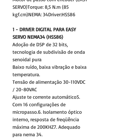
SERVO)Torque: 8,5 N.m (85
kgf.cm)NEMA: 34Driver:HSS86
1 - DRIVER DIGITAL PARA EASY
SERVO NEMA34 (HSS86)
Adoção de DSP de 32 bits,
tecnologia de subdivisão de onda
senoidal pura
Baixo ruído, baixa vibração e baixa
temperatura.
Tensão de alimentação 30-110VDC
/ 20-80VAC
Ajuste te corrente automático5.
Com 16 configurações de
micropasso.6. Isolamento óptico
interno, resposta de freqüência
máxima de 200KHZ7. Adequado
para nema 34.